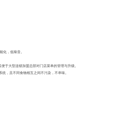
能化，低噪音。
其便于大型连锁加盟总部对门店菜单的管理与升级。
系统，且不同食物相互之间不污染，不串味。