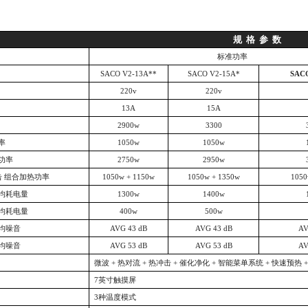
规
格
参
数
标准功率
SACO V2-13A**
SACO V2-15A*
SAC
220v
220v
13A
15A
2900w
3300
率
1050w
1050w
功率
2750w
2950w
击 组合加热功率
1050w + 1150w
1050w + 1350w
1050
均耗电量
1300w
1400w
均耗电量
400w
500w
均噪音
AVG 43 dB
AVG 43 dB
AV
均噪音
AVG 53 dB
AVG 53 dB
AV
微波
+ 热对流 + 热冲击 + 催化净化 + 智能菜单系统 + 快速预热 
7英寸触摸屏
3种温度模式