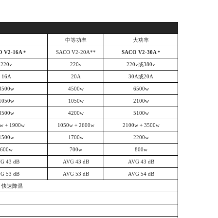
中等功率
大功率
O V2-16A
SACO V2-20A**
SACO V2-30A
*
*
220v
220v
220v或380v
16A
20A
30A或20A
3500w
4500w
6500w
1050w
1050w
2100w
3500w
4200w
5100w
w + 1900w
1050w + 2600w
2100w + 3500w
1500w
1700w
2200w
600w
700w
800w
G 43 dB
AVG 43 dB
AVG 43 dB
G 53 dB
AVG 53 dB
AVG 54 dB
+ 快速降温