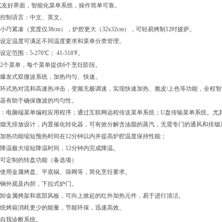
式友好界面，智能化菜单系统，操作简单可靠。
控制语言：中文、英文。
小巧
紧凑
（宽度仅
38
cm），炉腔更大（3
2x32cm
），可轻易烤制
1
2
吋披萨
。
设定温度
可
满足不同温度要求
和菜单分类管理
。
设定范围：
5-270℃； 41-518℉。
32个菜单
，
每个菜单提供
6个烹饪阶段。
爆发式双微波系统，加热均匀、快速。
环式热对流和
高速
热冲击，变频
无极调速
，实现
快速
加热
、
脆皮
/
上色等功能，
全程
智
器有助于确保微波的均匀
性
。
：电脑端
菜单编程应用
程序；
通过互联网
远程传送菜单系统；
U盘传输菜单系统。
尤
烟
无排放
设计，内置催化转化器，可有效分解含油
脂的蒸汽，
无
需专门的通风和排烟
加热功能缩短预热时间在
12分钟以内并提高炉腔温度保持性能；
降温极大缩短降温时间，
12分钟内完成降温。
可定制的转盘功能（备选项）
使用金属烤盘、平底锅、筛网等，简化烹饪要求。
钢外观及内胆，下拉式炉门
。
卸金属烤架和底部风板，可向上掀起的红外加热元件，易于进行清洁。
统烤箱消耗更少的能量，节能环保，迅速高效
。
自我诊断系统。