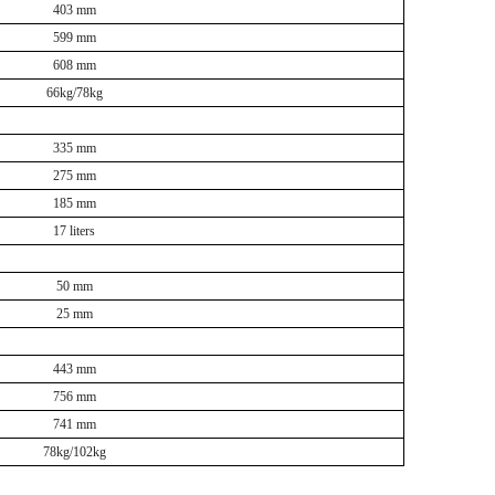
403
mm
599
mm
6
08
mm
66
kg/
78
kg
3
35
mm
275
mm
1
8
5 mm
17
liters
50 mm
25 mm
44
3
mm
756
mm
7
41
mm
78
kg/
102
kg