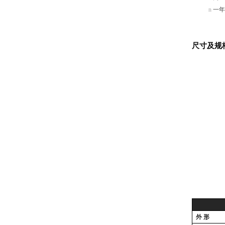
n
一年
尺寸及规
SACO 快速微波热风烤箱
外
形