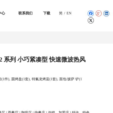
中心
联系我们
下载
简
/
EN
 V2 系列 小巧紧凑型 快速微波热风
), 圆烤盘(1套), 特氟龙烤蓝(1套), 面包/披萨 铲(1
 西餐厅 | 咖啡厅 | 快餐店 | 连锁、加盟店 | 特许、特色