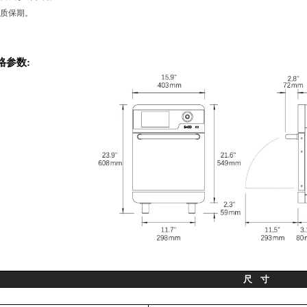
质保期
。
格参数
:
尺
寸