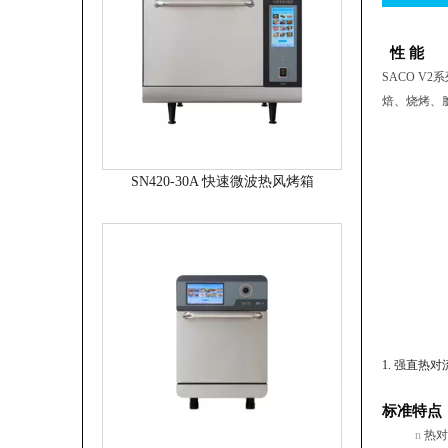
性 能
S
ACO
V2系
焙、烧烤、
SN420-30A 快速微波热风烤箱
1. 强直热对
标准特点
n
热对