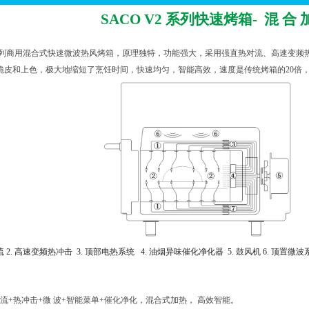
SACO V2 系列快速烤箱- 混
合
列
商用混合式快速微波
热风
烤箱，原理独特，功能强大，采用强直热对流、高速变频
脆皮和上色，极大地缩短了烹饪时间，快速均匀，智能高效，速度是传统烤箱的
20
倍
流
2.
高速变频热冲击
3.
顶部电热系统
4.
油烟异味催化净化器
5.
鼓风机
6.
顶置微波
流
+热冲击+微 波+智能菜单+催化净化，混合式加热， 高效智能。