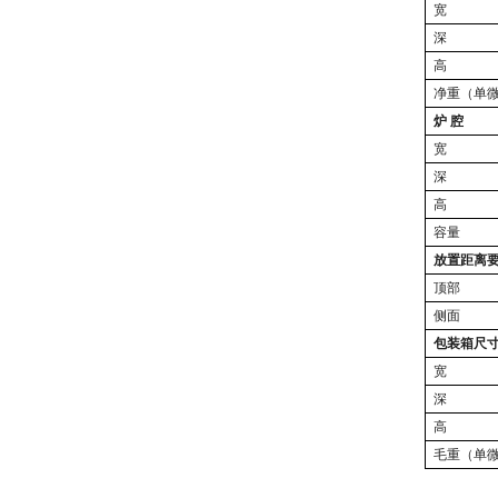
宽
深
高
净重
（单
炉
腔
宽
深
高
容量
放置距离
顶部
侧面
包装箱尺
宽
深
高
毛重（单