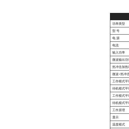
功率类型
型
号
电
源
电流
输入功率
微波输出功
热冲击加热
微波
+热冲
工作模式平
待机模式平
工作模式平
待机模式平
工作原理
显示
温度模式