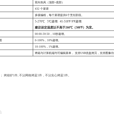
双向热风（顶部
+底部）
432 个菜谱
多级编程，每个菜谱提供
6个烹饪阶段。
5
-
270
℃
5
℃
递增
.
41
-
518℉ 9℉递增
.
建议设定温度以不高于
260
℃
（
500℉
）
为宜。
00:00-59:50，10秒递增。
置
0-100%，10%递增。
10-100%，1%递增。
烤箱与计算机端均可编辑菜单，
支持
USB优盘拷贝，支持图像
件； 烤箱铲1件; 不沾网格烤蓝1件，不沾实心烤蓝1件。