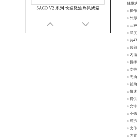
触摸
SACO V2 系列 快速微波热风烤箱
n
操作
n
外形
n
三种
n
温度
n
共
4
n
顶部
n
内循
n
搅拌
n
支持
n
无油
n
辅助
n
快速
SACO V1 系列 快速微波热风烤箱
n
提供
n
允许
n
不锈
n
可拆
n
比传
n
内置