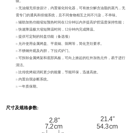
级。
n
无油烟
无排放
设计，内置催化转化器，可有效分解含油
脂的蒸汽，
无
需专门的通风和排烟系统，且不同食物相互之间不污染，不串味。
n
辅助加热功能缩短预热时间在
12分钟以内并提高炉腔温度保持性能；
n
快速降温极大缩短降温时间，
12分钟内完成降温。
n
提供可定制的转盘功能（备选项）
n
允许使用金属烤盘、平底锅、筛网等，简化烹饪要求。
n
不锈钢外观及内胆，下拉式炉门
。
n
可拆卸金属烤架和底部风板，可向上掀起的红外加热元件，易于进行
清洁。
n
比传统烤箱消耗更少的能量，节能环保，迅速高效
。
n
内置自我诊断系统。
n
一年质保期
。
尺寸及规格参数
: