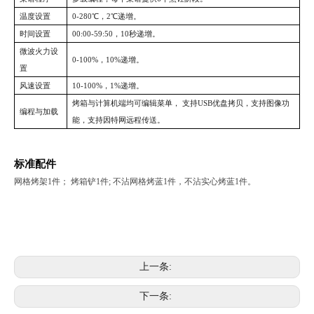
温度设置
0-280℃，2℃递增。
时间设置
00:00-59:50，10秒递增。
微波火力设
0-100%，10%递增。
置
风速设置
10-100%，1%递增。
烤箱与计算机端均可编辑菜单，
支持
USB优盘拷贝，支持图像功
编程与加载
能，支持因特网远程传送。
标准配件
网格烤架
1件； 烤箱铲1件; 不沾网格烤蓝1件，不沾实心烤蓝1件。
上一条:
下一条: