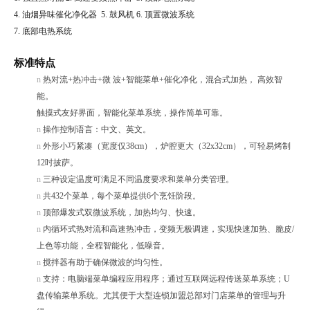
4.
油烟异味催化净化器
5.
鼓风机
6.
顶置微波系统
7.
底部电热系统
标准特点
n
热对流
+热冲击+微 波+智能菜单+催化净化，混合式加热， 高效智
能。
触摸式友好界面，智能化菜单系统，操作简单可靠。
n
操作控制语言：中文、英文。
n
外形小巧
紧凑
（宽度仅
38
cm），炉腔更大（3
2x32cm
），可轻易烤制
1
2
吋披萨
。
n
三种设定温度
可
满足不同温度要求
和菜单分类管理
。
n
共
432个菜单
，
每个菜单提供
6个烹饪阶段。
n
顶部爆发式双微波系统，加热均匀、快速。
n
内循环式热对流和
高速
热冲击，变频
无极调速
，实现
快速
加热
、
脆皮
/
上色等功能，
全程
智能化，低噪音。
n
搅拌器有助于确保微波的均匀
性
。
n
支持：电脑端
菜单编程应用
程序；
通过互联网
远程传送菜单系统；
U
盘传输菜单系统。
尤其便于大型连锁加盟总部对门店菜单的管理与升