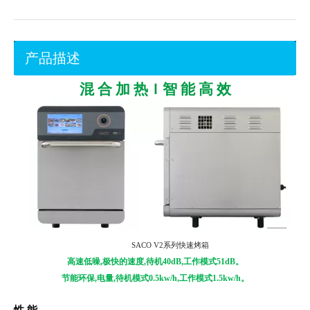
产品描述
混
合
加
热Ｉ智
能
高
效
S
ACO
V2系列
快速烤箱
高速低噪,极快的速度,待机40dB,工作模式51dB。
节能环保
,
电量
,待机模式0.5kw/h,工作模式1.5kw/h。