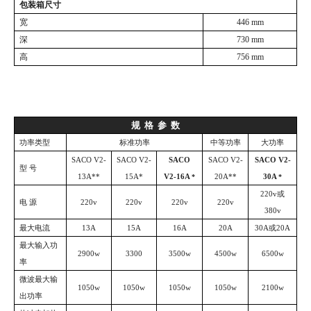
包装箱尺寸
宽
446
mm
深
730
mm
高
7
56
mm
规
格
参
数
功率类型
标准功率
中等功率
大功率
SACO V2-
SACO V2-
SACO
SACO V2-
SACO V2-
型
号
13A**
15A*
V2-16A
20A**
30A
*
*
220v或
电
源
220v
220v
220v
220v
380v
最大电流
13A
15A
16A
20A
30A或20A
最大输入功
2900w
3300
3500w
4500w
6500w
率
微波最大输
1050w
1050w
1050w
1050w
2100w
出功率