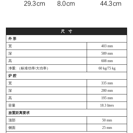
尺
寸
外
形
宽
403
mm
深
589
mm
高
6
08
mm
净重
:
（标准功率
/大功率）
60
kg/
75
kg
炉
腔
宽
3
35
mm
深
280
mm
高
195 mm
容量
18.3
liters
放置距离要求
顶部
50 mm
侧面
25 mm