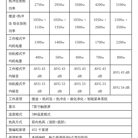
热冲击加热
2750w
2950w
3500w
4200w
5100w
功率
微波
+热冲
1050w +
1050w +
1050w +
1050w +
2100w +
击 组合加热
1150w
1350w
1900w
2600w
3500w
功率
工作模式平
1300w
1400w
1500w
1700w
2200w
均耗电量
待机模式平
400w
500w
600w
700w
800w
均耗电量
工作模式平
AVG 43
AVG 43
AVG 43
AVG 43
AVG 43 dB
均噪音
dB
dB
dB
dB
待机模式平
AVG 53
AVG 53
AVG 53
AVG 53
AVG 54 dB
均噪音
dB
dB
dB
dB
工作原理
微波
+ 热对流 + 热冲击 + 催化净化 + 智能菜单系统
显示
7英寸触摸屏
温度模式
3种温度模式
热风方式
双向热风（顶部
+底部）
预编程菜谱
432 个菜谱
菜谱程序
多级编程，每个菜谱提供
6个烹饪阶段。