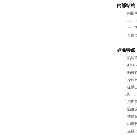
内部结构
SACO V1 系列 快速微波热风烤箱
l
内部
l
上、
l
上、
l
可移
标准特点
l
热对
l
47x
l
触摸
l
操作
l
提供
理。
SACO 快速微波热风烤箱
l
摄氏
l
温度
l
智能
l
内循
l
支持