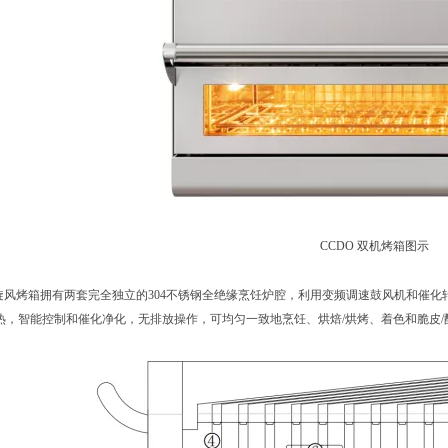
CCDO 双机烤箱图示
机旋风烤箱拥有两套完全独立的304不锈钢全绝缘烹饪炉腔，利用变频调速鼓风机和催
热，智能控制和催化净化，无排放操作，可均匀一致地烹饪、烘焙/烘烤、着色和脆皮