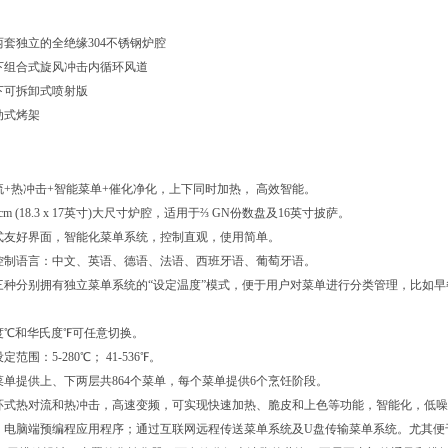
两套独立的全绝缘
304不锈钢炉腔
下组合式旋风冲击内循环风道
下可拆卸式喷射版
动式烤架
流
+热冲击+智能菜单+催化净化，上下同时加热， 高效智能。
43cm (18.3 x 17英寸)大尺寸炉腔，适用于⅔ GN份数盘及16英寸披萨。
式友好界面，智能化菜单系统，控制直观，使用简单。
控制语言：中文、英语、德语、法语、西班牙语、葡萄牙语。
三种分别拥有独立菜单系统的
“设定温度”模式，便于用户对菜单进行分类管理，比如
度
℃和华氏度℉可任意切换。
设定范围：
5-280℃； 41-536℉。
菜单提供上、下两层共
864个菜单，每个菜单提供6个烹饪阶段。
环式热对流和热冲击，高速变频，可实现快速加热、脆皮和上色等功能，智能化，低噪
：电脑端预编程应用程序；通过互联网远程传送菜单系统及
U盘传输菜单系统。尤其便