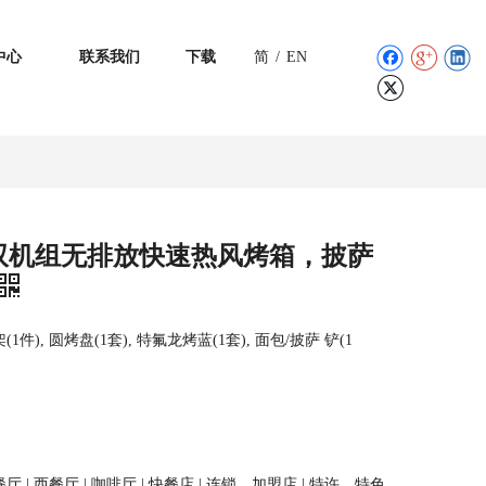
中心
联系我们
下载
简
/
EN
 双机组无排放快速热风烤箱，披萨
), 圆烤盘(1套), 特氟龙烤蓝(1套), 面包/披萨 铲(1
 西餐厅 | 咖啡厅 | 快餐店 | 连锁、加盟店 | 特许、特色