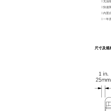
l
无油
l
快速
l
内置
l
一年
尺寸及规