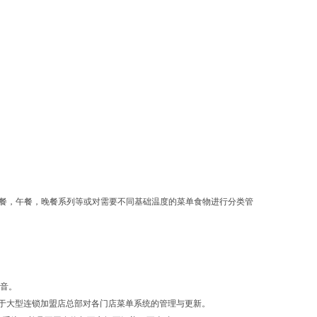
早餐，午餐，晚餐系列等或对需要不同基础温度的菜单食物进行分类管
音。
于大型连锁加盟店总部对各门店菜单系统的管理与更新。