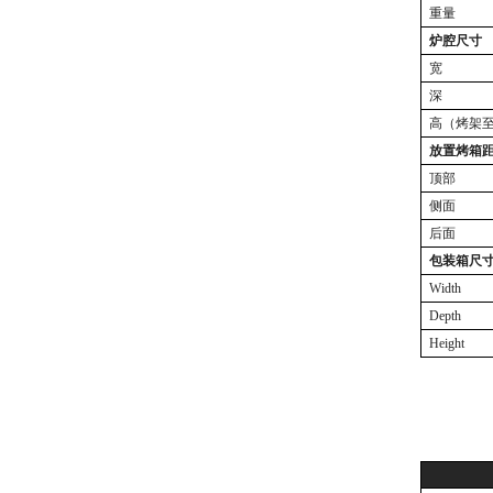
重量
炉腔
尺寸
宽
深
高（烤架
放置
烤箱
顶部
侧面
后面
包装箱
尺
Width
Depth
Height