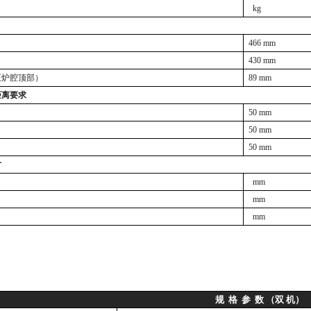
kg
4
66
mm
430
mm
至炉腔顶部）
89
mm
距离要求
50 mm
50
mm
50
mm
寸
mm
mm
mm
规
格
参
数
（双
机）