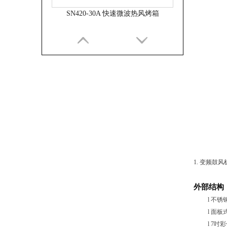
SACO V2 系列 快速微波热风烤箱
1.
变频鼓风
外部结构
l
不锈
l
面板
l
7吋