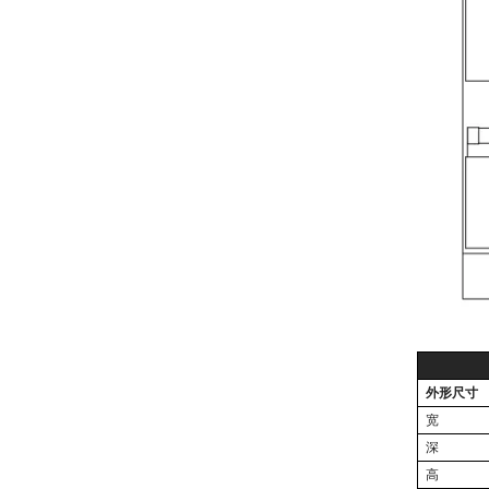
外形尺寸
宽
深
高